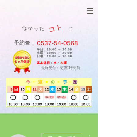
コト
なかった に
0537-54-0568
​予約☎：
平日：10:00 ～ 20:00
土曜：10:00 ～ 20:00
日曜：10:00 ～ 18:00
​基本休日：水・木曜
最終受付：閉店1時間前
その他