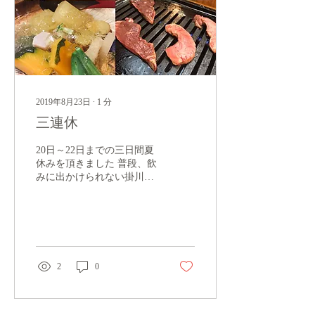
2019年8月23日
∙
1
分
三連休
20日～22日までの三日間夏
休みを頂きました 普段、飲
みに出かけられない掛川市
内で美味しいものをたくさ
ん頂いたり いつもご紹介し
て頂くお店に挨拶に行った
り 大満足でした お休みだ
ったお店も多く 顔の出せな
かったお店は後日遊びに行
2
0
かせて貰います。 ...