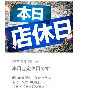
2017年10月19日
∙
1
分
本日は定休日です
iPhone修理の なかったコ
トに です 10月は、5日・
12日・19日を店休日とさせ
て頂きます お電話は転送に
してございます ご用命はお
電話にてお願い致します。