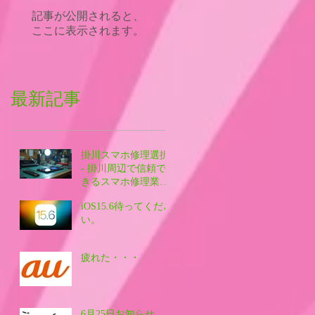
記事が公開されると、
ここに表示されます。
最新記事
掛川スマホ修理選択
- 掛川周辺で信頼で
きるスマホ修理業者
を探す方法
iOS15.6待ってくださ
い。
疲れた・・・
6月25日お知らせ