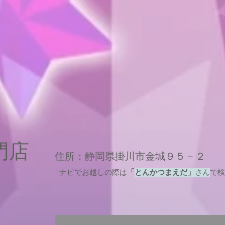
専門店
住所：静岡県掛川市金城９５－２
ナビでお越しの際は
「
とんかつまえだ」
さん
で検