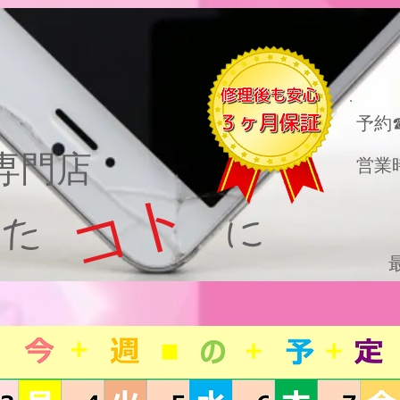
​予約
理専門店
営業
コト
った に