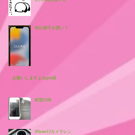
何か調子が悪い？
お願いしますよApple様
絶望の時
iPhone13カメラレン