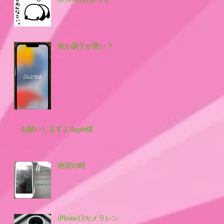
何か調子が悪い？
お願いしますよApple様
絶望の時
iPhone13カメラレン