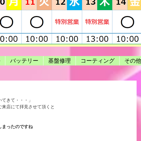
ル
バッテリー
基盤修理
コーティング
その
・
いてきて・・・」
ご来店にて拝見させて頂くと
しまったのですね