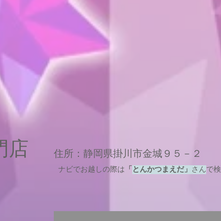
専門店
住所：静岡県掛川市金城９５－２
ナビでお越しの際は
「
とんかつまえだ」
さん
で検