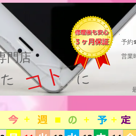
​予約
理専門店
営業
コト
った に