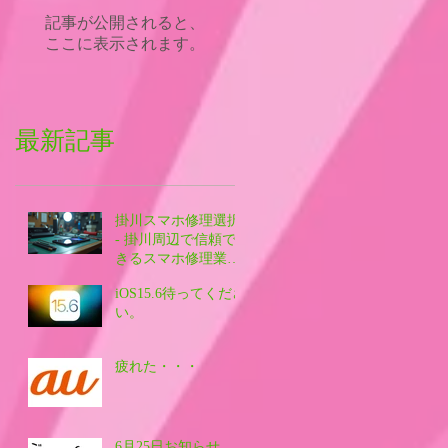
記事が公開されると、
ここに表示されます。
最新記事
掛川スマホ修理選択
- 掛川周辺で信頼で
きるスマホ修理業者
を探す方法
iOS15.6待ってくださ
い。
疲れた・・・
6月25日お知らせ