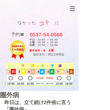
コト
なかった に
0537-54-0568
​予約☎：
平日：10:00 ～ 20:00
土曜：10:00 ～ 20:00
日曜：10:00 ～ 18:00
​基本休日：水・木曜
最終受付：閉店1時間前
圏外病
昨日は、立て続け2件俗に言う
「圏外病」