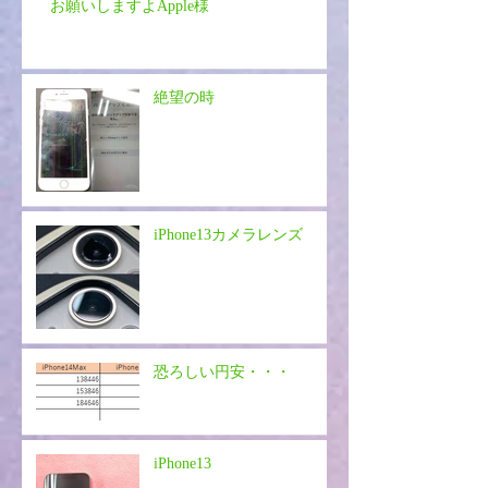
お願いしますよApple様
絶望の時
iPhone13カメラレンズ
恐ろしい円安・・・
iPhone13