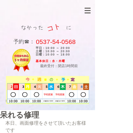
コト
なかった に
0537-54-0568
​予約☎：
平日：10:00 ～ 20:00
土曜：10:00 ～ 20:00
日曜：10:00 ～ 18:00
​基本休日：水・木曜
最終受付：閉店1時間前
呆れる修理
本日、画面修理をさせて頂いたお客様
です