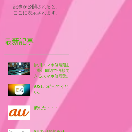
記事が公開されると、
ここに表示されます。
最新記事
掛川スマホ修理選択
- 掛川周辺で信頼で
きるスマホ修理業者
を探す方法
iOS15.6待ってくださ
い。
疲れた・・・
6月25日お知らせ