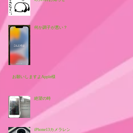
何か調子が悪い？
お願いしますよApple様
絶望の時
iPhone13カメラレン