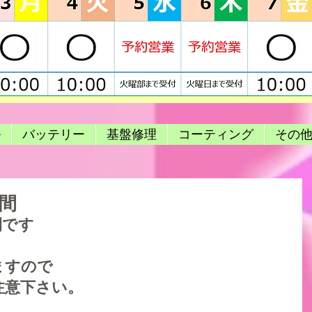
ル
バッテリー
基盤修理
コーティング
その
間
間です
ますので
注意下さい。