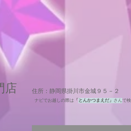
専門店
住所：静岡県掛川市金城９５－２
ナビでお越しの際は
「
とんかつまえだ」
さん
で検