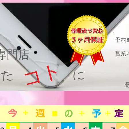
​予約
理専門店
営業
コト
った に