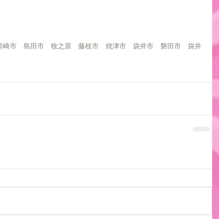
前崎市　島田市　牧之原　藤枝市　焼津市　袋井市　磐田市　袋井