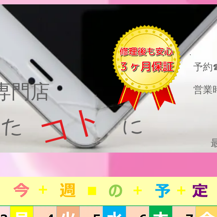
​予約
理専門店
営業
コト
った に