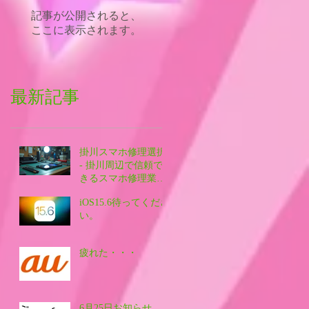
記事が公開されると、
ここに表示されます。
最新記事
掛川スマホ修理選択
- 掛川周辺で信頼で
きるスマホ修理業者
を探す方法
iOS15.6待ってくださ
い。
疲れた・・・
6月25日お知らせ