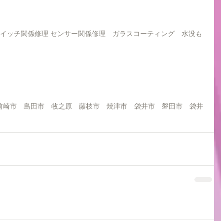
スイッチ関係修理 センサー関係修理　ガラスコーティング　水没も
前崎市　島田市　牧之原　藤枝市　焼津市　袋井市　磐田市　袋井