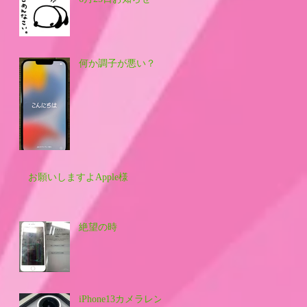
何か調子が悪い？
お願いしますよApple様
絶望の時
iPhone13カメラレン