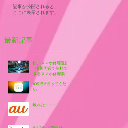
記事が公開されると、
ここに表示されます。
最新記事
掛川スマホ修理選択
- 掛川周辺で信頼で
きるスマホ修理業者
を探す方法
iOS15.6待ってくださ
い。
疲れた・・・
6月25日お知らせ