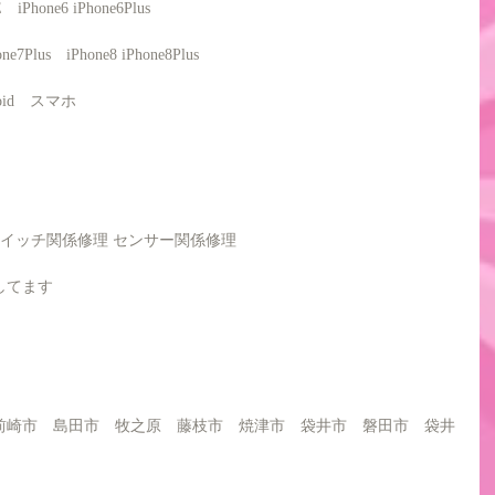
SE　iPhone6 iPhone6Plus　
one7Plus　iPhone8 iPhone8Plus
roid　スマホ
スイッチ関係修理 センサー関係修理　
してます
前崎市　島田市　牧之原　藤枝市　焼津市　袋井市　磐田市　袋井