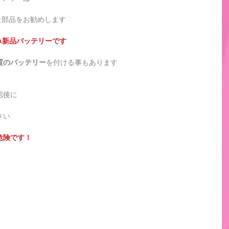
た部品をお勧めします
み新品バッテリーです
質のバッテリー
を付ける事もあります
認後に
さい
危険です！