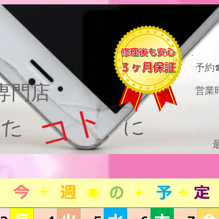
​予約
理専門店
営業
コト
った に