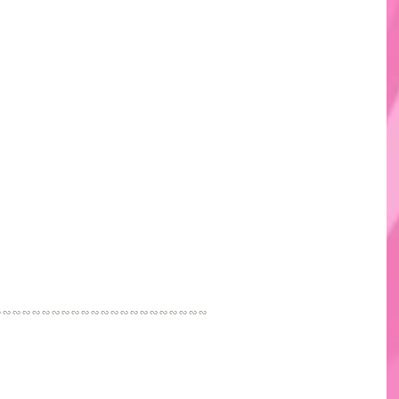
∽∽∽∽∽∽∽∽∽∽∽∽∽∽∽∽∽∽∽∽∽∽