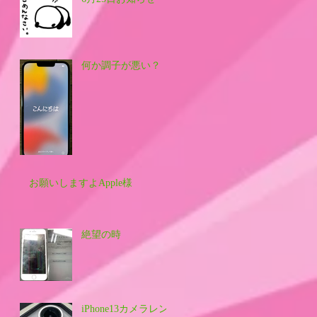
何か調子が悪い？
お願いしますよApple様
絶望の時
iPhone13カメラレン