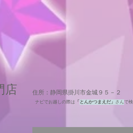
専門店
住所：静岡県掛川市金城９５－２
ナビでお越しの際は
「
とんかつまえだ」
さん
で検