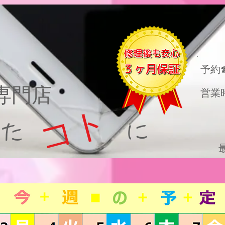
​予約
理専門店
営業
コト
った に