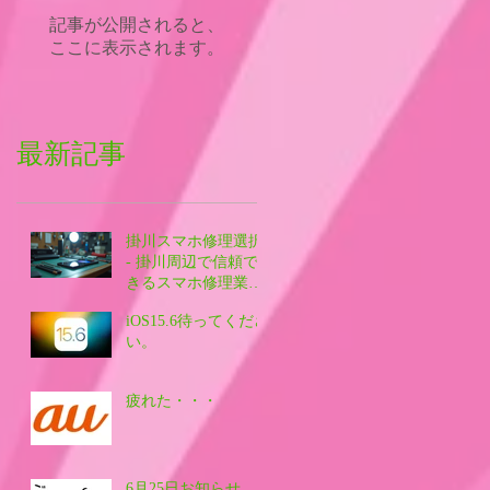
記事が公開されると、
ここに表示されます。
最新記事
掛川スマホ修理選択
- 掛川周辺で信頼で
きるスマホ修理業者
を探す方法
iOS15.6待ってくださ
い。
疲れた・・・
6月25日お知らせ