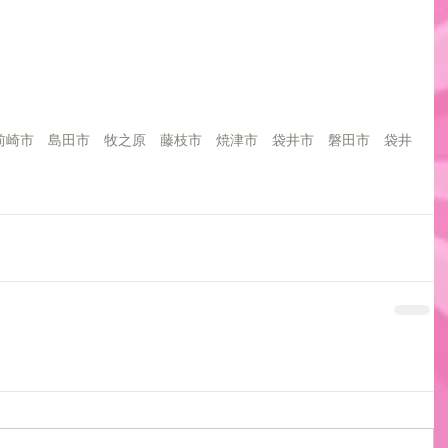
前崎市　島田市　牧之原　藤枝市　焼津市　袋井市　磐田市　袋井