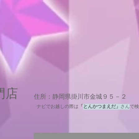
専門店
住所：静岡県掛川市金城９５－２
ナビでお越しの際は
「
とんかつまえだ」
さん
で検