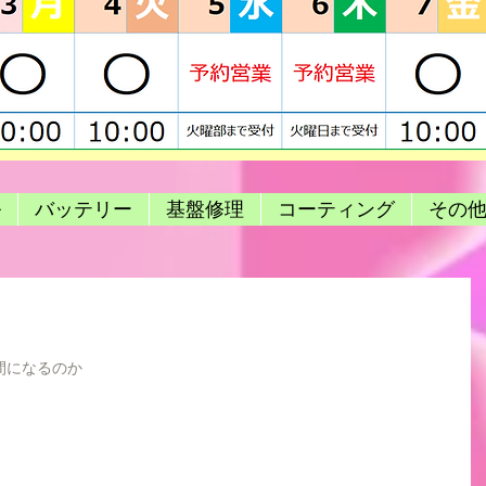
ル
バッテリー
基盤修理
コーティング
その
間になるのか