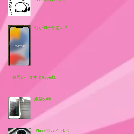
何か調子が悪い？
お願いしますよApple様
絶望の時
iPhone13カメラレン