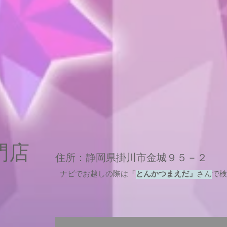
専門店
住所：静岡県掛川市金城９５－２
ナビでお越しの際は
「
とんかつまえだ」
さん
で検