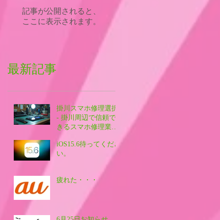
記事が公開されると、
ここに表示されます。
最新記事
掛川スマホ修理選択
- 掛川周辺で信頼で
きるスマホ修理業者
を探す方法
iOS15.6待ってくださ
い。
疲れた・・・
6月25日お知らせ