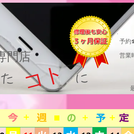
​予約
理専門店
営業
コト
った に