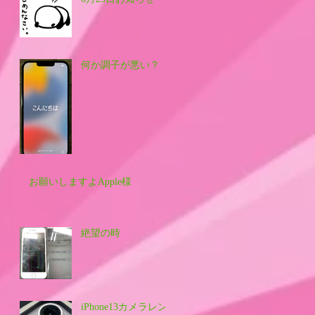
何か調子が悪い？
お願いしますよApple様
絶望の時
iPhone13カメラレン