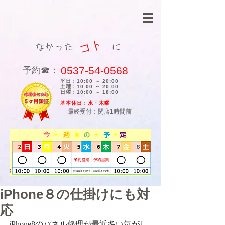
コト
なかった に
0537-54-0568
​予約☎：
平日：10:00 ～ 20:00
土曜：10:00 ～ 20:00
日曜：10:00 ～ 18:00
​基本休日：水・木曜
最終受付：閉店1時間前
iPhone８の仕掛けにも対
応
iPhone8のパネル修理が最近多い気がし