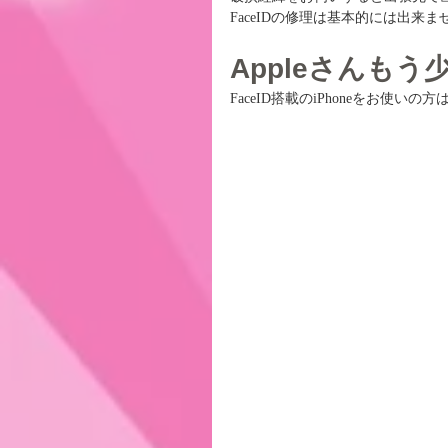
FaceIDの修理は基本的には出
Appleさんも
FaceID搭載のiPhoneをお使い