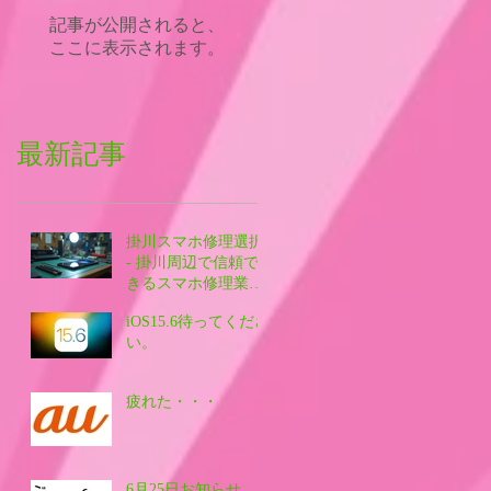
記事が公開されると、
ここに表示されます。
最新記事
掛川スマホ修理選択
- 掛川周辺で信頼で
きるスマホ修理業者
を探す方法
iOS15.6待ってくださ
い。
疲れた・・・
6月25日お知らせ