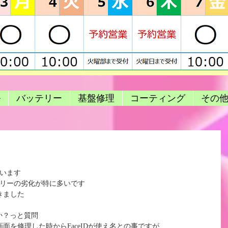
ル
バッテリー
基盤修理
コーティング
その
ています
テリーの劣化が特に多いです
きました
すか？っと質問
面を修理した時からFaceIDが使え名との事ですが