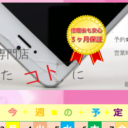
​予約
理専門店
営業
コト
った に