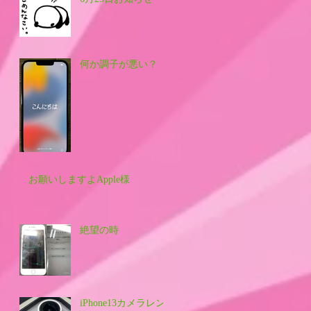
何か調子が悪い？
お願いしますよApple様
絶望の時
iPhone13カメラレン