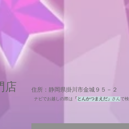
専門店
住所：静岡県掛川市金城９５－２
ナビでお越しの際は
「
とんかつまえだ」
さん
で検