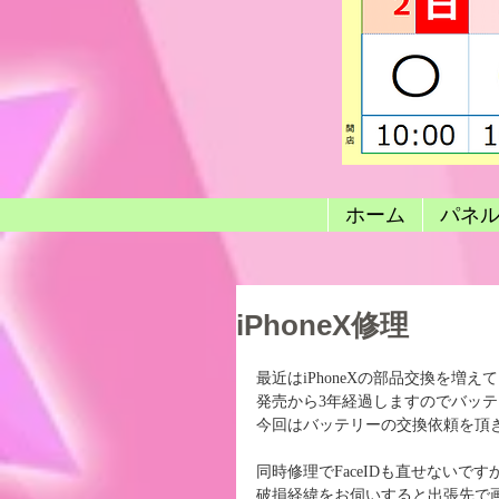
ホーム
パネ
iPhoneX修理
最近はiPhoneXの部品交換を増え
発売から3年経過しますのでバッ
今回はバッテリーの交換依頼を頂
同時修理でFaceIDも直せないで
破損経緯をお伺いすると出張先で画