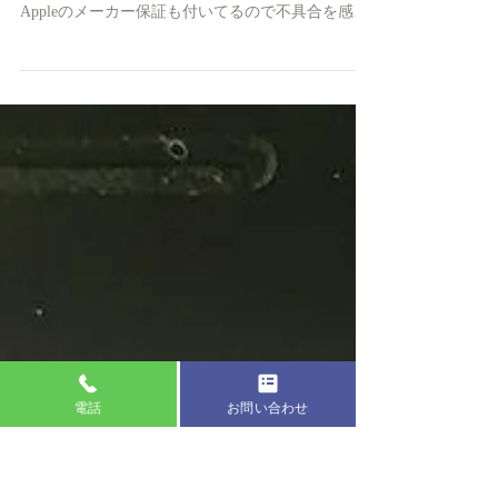
へ
格安SIMは維持費が安くて良いですが 機種購入は
疑問があります 謎の故障が多い気がします 今は、
Appleのメーカー保証も付いてるので不具合を感じ
たら すぐに相談してみてください
∽∽∽∽∽∽∽∽∽∽∽∽∽∽∽∽∽∽∽∽∽∽∽∽∽∽∽∽∽
∽∽∽∽∽∽∽∽∽∽∽∽ ...
電話
お問い合わせ