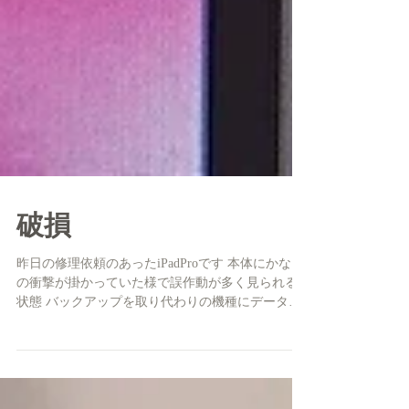
破損
昨日の修理依頼のあったiPadProです 本体にかなり
の衝撃が掛かっていた様で誤作動が多く見られる
状態 バックアップを取り代わりの機種にデータ移
行するも 謎のエラー 基盤の点検もするが中身の破
損状態が凄くて 最終手段としてiCloudで移行する
事になりました ...