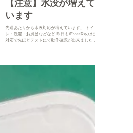
【注意】水没が増えて
います
先週あたりから水没対応が増えています。 トイ
レ・洗濯・お風呂などなど 昨日もiPhoneXsの水没
対応で先ほどテストにて動作確認が出来ました と
は言え 水没はいつ何が起きるか分かりません バッ
クアップを小まめに取る事をお勧めいたします...